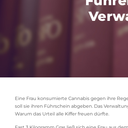
Führer
Verwa
Eine Frau konsumierte Cannabis gegen ihre Regel
soll sie ihren Führschein abgeben. Das Verwaltu
Warum das Urteil alle Kiffer freuen dürfte.
Fast 3 Kilogramm Gras ließ sich eine Frau aus d