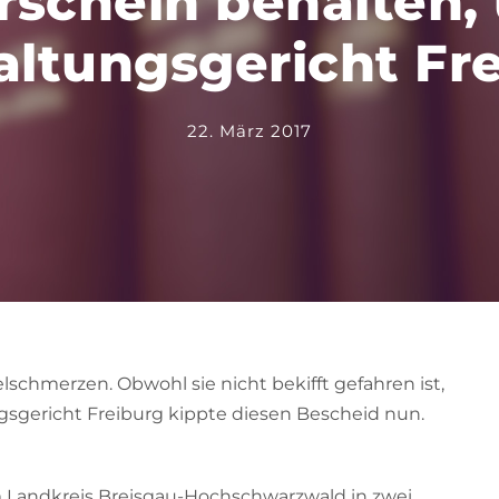
schein behalten, 
ltungsgericht Fr
22. März 2017
schmerzen. Obwohl sie nicht bekifft gefahren ist,
ngsgericht Freiburg kippte diesen Bescheid nun.
em Landkreis Breisgau-Hochschwarzwald in zwei