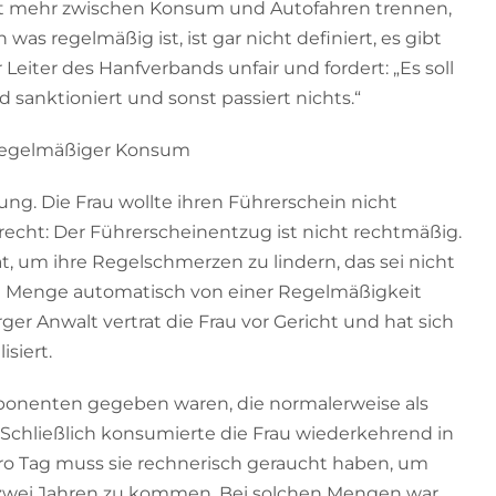
ht mehr zwischen Konsum und Autofahren trennen,
was regelmäßig ist, ist gar nicht definiert, es gibt
Leiter des Hanfverbands unfair und fordert: „Es soll
d sanktioniert und sonst passiert nichts.“
 regelmäßiger Konsum
htung. Die Frau wollte ihren Führerschein nicht
recht: Der Führerscheinentzug ist nicht rechtmäßig.
, um ihre Regelschmerzen zu lindern, das sei nicht
en Menge automatisch von einer Regelmäßigkeit
er Anwalt vertrat die Frau vor Gericht und hat sich
siert.
mponenten gegeben waren, die normalerweise als
 Schließlich konsumierte die Frau wiederkehrend in
o Tag muss sie rechnerisch geraucht haben, um
zwei Jahren zu kommen. Bei solchen Mengen war