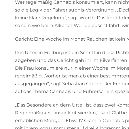
Wer regelmäßig Cannabis konsumiert, kann nic
so die Logik der Fahrerlaubnis-Verordnung . „Doch 
keine klare Regelung“, sagt Wurth. Das findet der 
so sein wie beim Alkohol: Wer berauscht fährt, wir
Gericht: Eine Woche im Monat Rauchen ist kein
Das Urteil in Freiburg ist ein Schritt in diese Ric
abgeben und das Gericht gab ihr im Eilverfahren 
Die Frau konsumiere nur in einer Woche im Monat
regelmäßig. „Vorher ist man ab einer bestimmt
ausgegangen“, sagt Sebastian Glathe. Der Freiburg
auf das Thema Cannabis und Führerschein speziali
„Das Besondere an dem Urteil ist, dass zwei Ko
Regelmäßigkeit ausgelegt werden,“, sagt Glathe.
erheblichen Mengen. Etwa 17 Gramm Cannabis pr
mit ihrem Konsummuster auf drei Kilogramm in 