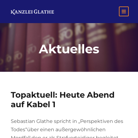
Aktuelles
Topaktuell: Heute Abend
auf Kabel 1
Sebastian Glathe spricht in „Perspektiven des
Todes“über einen außergewöhnlichen
Mordfall,den er als Strafverteidiger begleitet